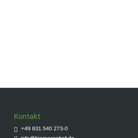
Pelfant®
Mit unserem mobilen Pelfant® reinigen
wir deinen Pelletbunker schnell und
unkompliziert. So sicherst du dir die
volle Leistungsfähigkeit deiner Heizung
und verhinderst teure Ausfälle.
Kontakt
+49 831 540 273-0
