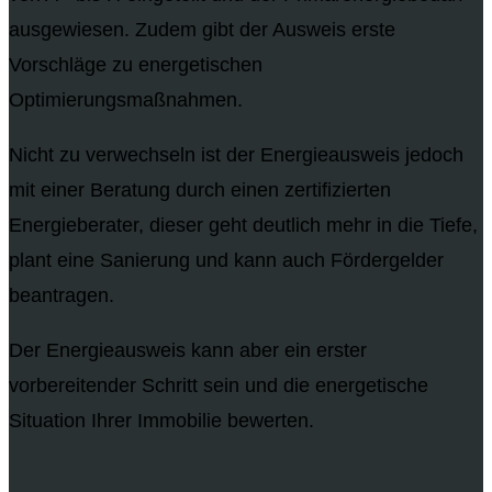
ausgewiesen. Zudem gibt der Ausweis erste
Vorschläge zu energetischen
Optimierungsmaßnahmen.
Nicht zu verwechseln ist der Energieausweis jedoch
mit einer Beratung durch einen zertifizierten
Energieberater, dieser geht deutlich mehr in die Tiefe,
plant eine Sanierung und kann auch Fördergelder
beantragen.
Der Energieausweis kann aber ein erster
vorbereitender Schritt sein und die energetische
Situation Ihrer Immobilie bewerten.