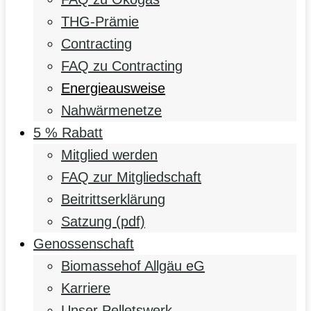
THG-Prämie
Contracting
FAQ zu Contracting
Energieausweise
Nahwärmenetze
5 % Rabatt
Mitglied werden
FAQ zur Mitgliedschaft
Beitrittserklärung
Satzung (pdf)
Genossenschaft
Biomassehof Allgäu eG
Karriere
Unser Pelletswerk