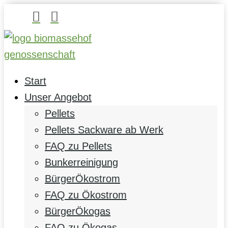


Start
Unser Angebot
Pellets
Pellets Sackware ab Werk
FAQ zu Pellets
Bunkerreinigung
BürgerÖkostrom
FAQ zu Ökostrom
BürgerÖkogas
FAQ zu Ökogas