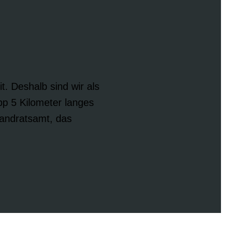
. Deshalb sind wir als
pp 5 Kilometer langes
andratsamt, das