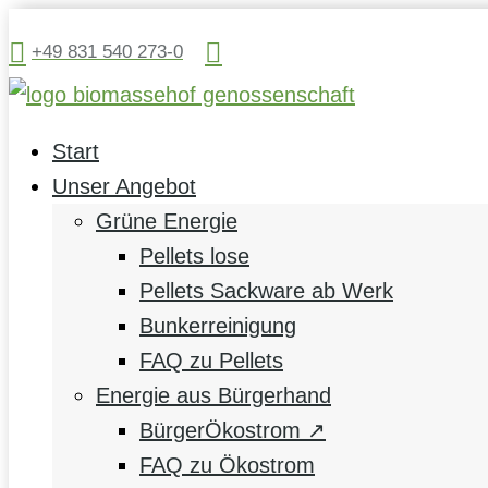


+49 831 540 273-0
Start
Unser Angebot
Grüne Energie
Pellets lose
Pellets Sackware ab Werk
Bunkerreinigung
FAQ zu Pellets
Energie aus Bürgerhand
BürgerÖkostrom ↗
FAQ zu Ökostrom