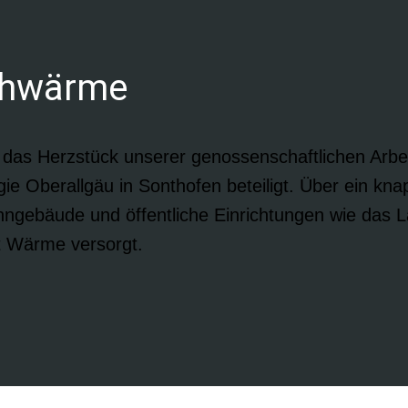
Nahwärme
das Herzstück unserer genossenschaftlichen Arbeit
ie Oberallgäu in Sonthofen beteiligt. Über ein kna
ebäude und öffentliche Einrichtungen wie das L
t Wärme versorgt.