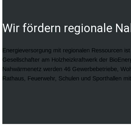
Wir fördern regionale 
Energieversorgung mit regionalen Ressourcen ist 
Gesellschafter am Holzheizkraftwerk der BioEnerg
Nahwärmenetz werden 46 Gewerbebetriebe, Wohng
Rathaus, Feuerwehr, Schulen und Sporthallen mi