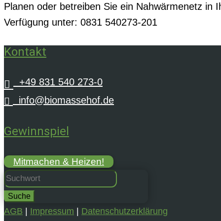
Planen oder betreiben Sie ein Nahwärmenetz in I
Verfügung unter: 0831 540273-201
Kontakt
+49 831 540 273-0

info@biomassehof.de

Gewinnspiel
Mitmachen & Heizen!
Suchen
nach:
AGB
|
Impressum
|
Datenschutzerklärung