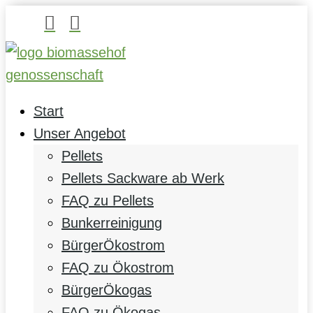


Start
Unser Angebot
Pellets
Pellets Sackware ab Werk
FAQ zu Pellets
Bunkerreinigung
BürgerÖkostrom
FAQ zu Ökostrom
BürgerÖkogas
FAQ zu Ökogas