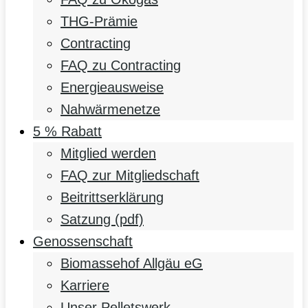
THG-Prämie
Contracting
FAQ zu Contracting
Energieausweise
Nahwärmenetze
5 % Rabatt
Mitglied werden
FAQ zur Mitgliedschaft
Beitrittserklärung
Satzung (pdf)
Genossenschaft
Biomassehof Allgäu eG
Karriere
Unser Pelletswerk