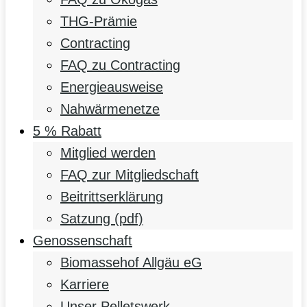
THG-Prämie
Contracting
FAQ zu Contracting
Energieausweise
Nahwärmenetze
5 % Rabatt
Mitglied werden
FAQ zur Mitgliedschaft
Beitrittserklärung
Satzung (pdf)
Genossenschaft
Biomassehof Allgäu eG
Karriere
Unser Pelletswerk