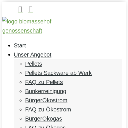


Start
Unser Angebot
Pellets
Pellets Sackware ab Werk
FAQ zu Pellets
Bunkerreinigung
BürgerÖkostrom
FAQ zu Ökostrom
BürgerÖkogas
FAQ zu Ökogas