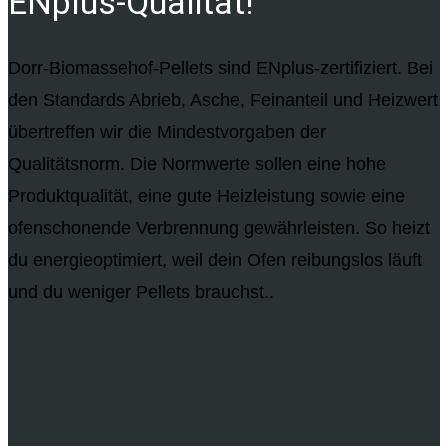
ENplus-Qualität!
Dorr-Biomassehof-Pellets sind ENplus-zertifiziert. Bei
den Standards Abrieb, Asche, Feinanteil und Heizwert
übertreffen wir die Mindestvorgaben der
Qualitätsnorm. Die Normwerte sollen eine hohe
Produktqualität, eine gute Heizleistung sowie eine
ofenschonende Verbrennung gewährleisten. So heizt
du energieoptimiert, weil dein Ofen reibungslos läuft
und du weniger Pellets brauchst..