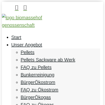


Start
Unser Angebot
Pellets
Pellets Sackware ab Werk
FAQ zu Pellets
Bunkerreinigung
BürgerÖkostrom
FAQ zu Ökostrom
BürgerÖkogas
FAQ zu Ökogas