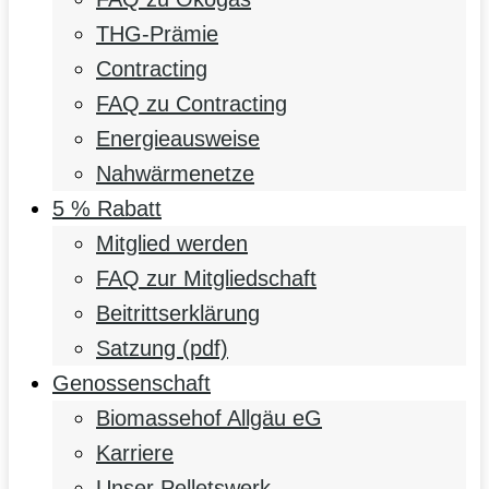
THG-Prämie
Contracting
FAQ zu Contracting
Energieausweise
Nahwärmenetze
5 % Rabatt
Mitglied werden
FAQ zur Mitgliedschaft
Beitrittserklärung
Satzung (pdf)
Genossenschaft
Biomassehof Allgäu eG
Karriere
Unser Pelletswerk