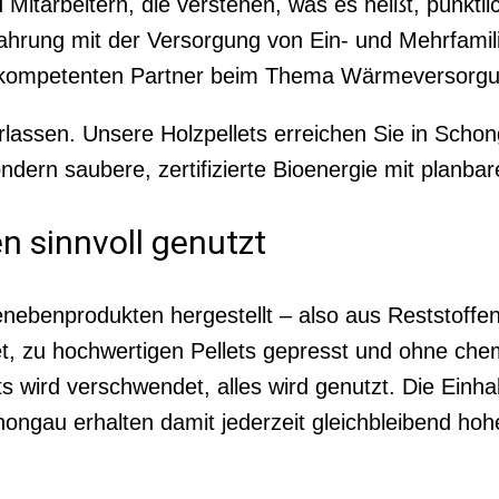
Mitarbeitern, die verstehen, was es heißt, pünktli
hrung mit der Versorgung von Ein- und Mehrfamili
m kompetenten Partner beim Thema Wärmeversorgu
lassen. Unsere Holzpellets erreichen Sie in Schong
ondern saubere, zertifizierte Bioenergie mit planba
en sinnvoll genutzt
ebenprodukten hergestellt – also aus Reststoffen
tet, zu hochwertigen Pellets gepresst und ohne che
s wird verschwendet, alles wird genutzt. Die Einh
hongau erhalten damit jederzeit gleichbleibend hoh