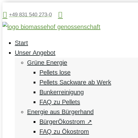


+49 831 540 273-0
Start
Unser Angebot
Grüne Energie
Pellets lose
Pellets Sackware ab Werk
Bunkerreinigung
FAQ zu Pellets
Energie aus Bürgerhand
BürgerÖkostrom ↗
FAQ zu Ökostrom