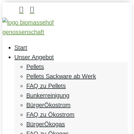


Start
Unser Angebot
Pellets
Pellets Sackware ab Werk
FAQ zu Pellets
Bunkerreinigung
BürgerÖkostrom
FAQ zu Ökostrom
BürgerÖkogas
FAQ zu Ökogas