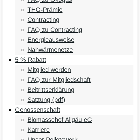
THG-Prämie
Contracting
FAQ zu Contracting
Energieausweise
Nahwärmenetze
5 % Rabatt
Mitglied werden
FAQ zur Mitgliedschaft
Beitrittserklärung
Satzung (pdf)
Genossenschaft
Biomassehof Allgäu eG
Karriere
Unser Pelletswerk