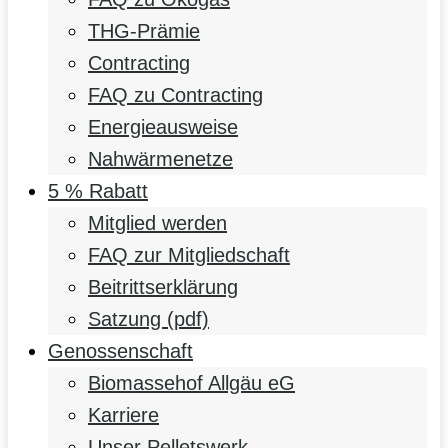
THG-Prämie
Contracting
FAQ zu Contracting
Energieausweise
Nahwärmenetze
5 % Rabatt
Mitglied werden
FAQ zur Mitgliedschaft
Beitrittserklärung
Satzung (pdf)
Genossenschaft
Biomassehof Allgäu eG
Karriere
Unser Pelletswerk