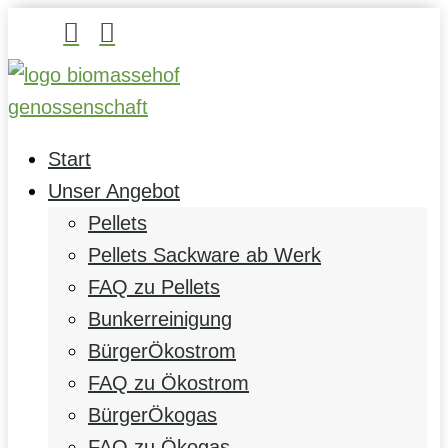


Start
Unser Angebot
Pellets
Pellets Sackware ab Werk
FAQ zu Pellets
Bunkerreinigung
BürgerÖkostrom
FAQ zu Ökostrom
BürgerÖkogas
FAQ zu Ökogas