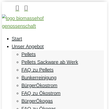


Start
Unser Angebot
Pellets
Pellets Sackware ab Werk
FAQ zu Pellets
Bunkerreinigung
BürgerÖkostrom
FAQ zu Ökostrom
BürgerÖkogas
FAQ zu Ökogas