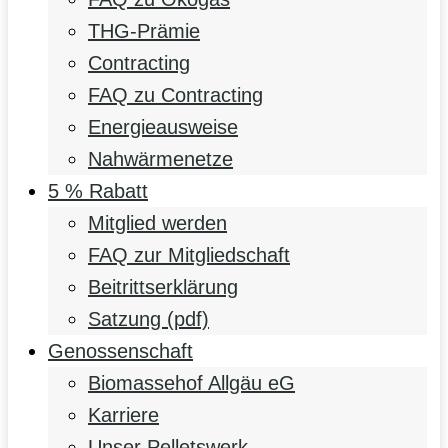
THG-Prämie
Contracting
FAQ zu Contracting
Energieausweise
Nahwärmenetze
5 % Rabatt
Mitglied werden
FAQ zur Mitgliedschaft
Beitrittserklärung
Satzung (pdf)
Genossenschaft
Biomassehof Allgäu eG
Karriere
Unser Pelletswerk