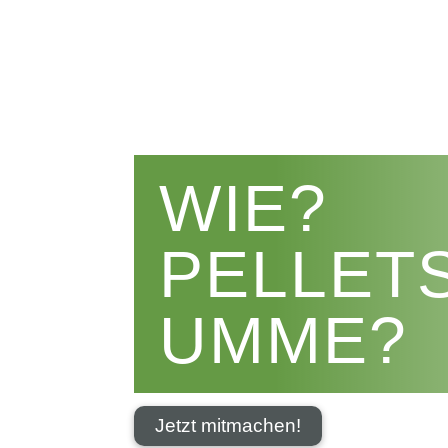
WIE?
PELLET
UMME?
Jetzt mitmachen!