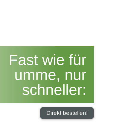


+49 831 540 273-0
5 % Rabatt
Blog
Kontakt
Fast wie für
umme, nur
schneller:
Direkt bestellen!