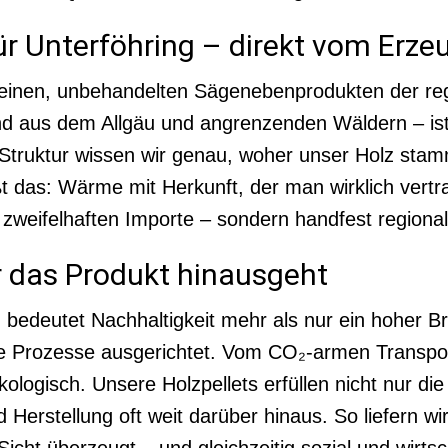
ür Unterföhring – direkt vom Erze
reinen, unbehandelten Sägenebenprodukten der reg
nd aus dem Allgäu und angrenzenden Wäldern – ist 
truktur wissen wir genau, woher unser Holz stamm
ßt das: Wärme mit Herkunft, der man wirklich ver
 zweifelhaften Importe – sondern handfest regional
er das Produkt hinausgeht
bedeutet Nachhaltigkeit mehr als nur ein hoher 
iche Prozesse ausgerichtet. Vom CO₂-armen Transp
logisch. Unsere Holzpellets erfüllen nicht nur die
 Herstellung oft weit darüber hinaus. So liefern wi
cht überzeugt – und gleichzeitig sozial und wirtscha