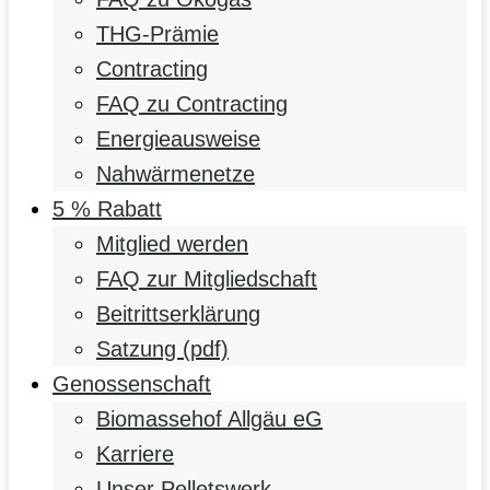
THG-Prämie
Contracting
FAQ zu Contracting
Energieausweise
Nahwärmenetze
5 % Rabatt
Mitglied werden
FAQ zur Mitgliedschaft
Beitrittserklärung
Satzung (pdf)
Genossenschaft
Biomassehof Allgäu eG
Karriere
Unser Pelletswerk