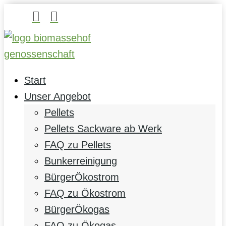


Start
Unser Angebot
Pellets
Pellets Sackware ab Werk
FAQ zu Pellets
Bunkerreinigung
BürgerÖkostrom
FAQ zu Ökostrom
BürgerÖkogas
FAQ zu Ökogas