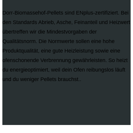
Dorr-Biomassehof-Pellets sind ENplus-zertifiziert. Bei
den Standards Abrieb, Asche, Feinanteil und Heizwert
übertreffen wir die Mindestvorgaben der
Qualitätsnorm. Die Normwerte sollen eine hohe
Produktqualität, eine gute Heizleistung sowie eine
ofenschonende Verbrennung gewährleisten. So heizt
du energieoptimiert, weil dein Ofen reibungslos läuft
und du weniger Pellets brauchst..