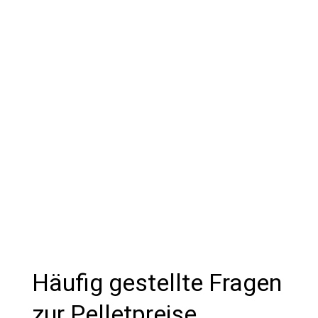
Pelfant®
Mit unserem mobilen Pelfant® reinigen
wir deinen Pelletbunker schnell und
unkompliziert. So sicherst du dir die
volle Leistungsfähigkeit deiner Heizung
und verhinderst teure Ausfälle.
Häufig gestellte Fragen
zur Pelletpreise