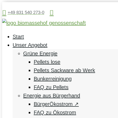


+49 831 540 273-0
Start
Unser Angebot
Grüne Energie
Pellets lose
Pellets Sackware ab Werk
Bunkerreinigung
FAQ zu Pellets
Energie aus Bürgerhand
BürgerÖkostrom ↗
FAQ zu Ökostrom