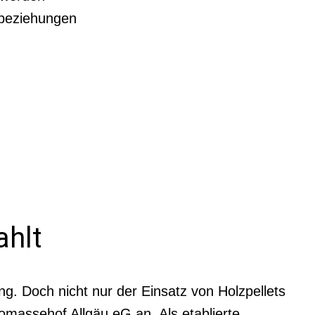
nbeziehungen
ahlt
ung. Doch nicht nur der Einsatz von Holzpellets
iomassehof Allgäu eG an. Als etablierte