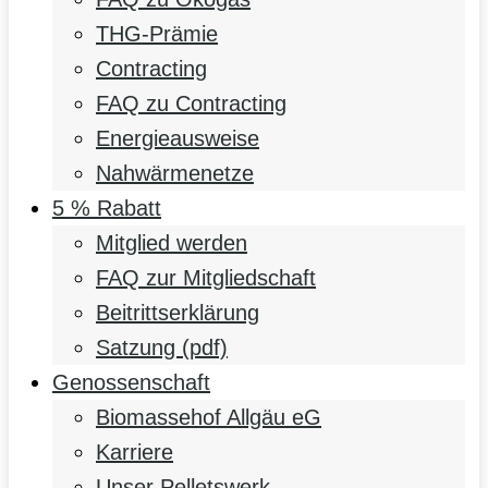
THG-Prämie
Contracting
FAQ zu Contracting
Energieausweise
Nahwärmenetze
5 % Rabatt
Mitglied werden
FAQ zur Mitgliedschaft
Beitrittserklärung
Satzung (pdf)
Genossenschaft
Biomassehof Allgäu eG
Karriere
Unser Pelletswerk