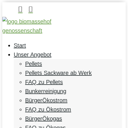


Start
Unser Angebot
Pellets
Pellets Sackware ab Werk
FAQ zu Pellets
Bunkerreinigung
BürgerÖkostrom
FAQ zu Ökostrom
BürgerÖkogas
FAQ zu Ökogas