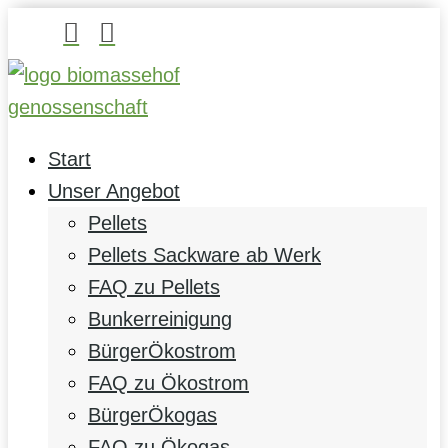


Start
Unser Angebot
Pellets
Pellets Sackware ab Werk
FAQ zu Pellets
Bunkerreinigung
BürgerÖkostrom
FAQ zu Ökostrom
BürgerÖkogas
FAQ zu Ökogas