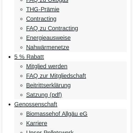
THG-Prämie
Contracting
FAQ zu Contracting
Energieausweise
Nahwärmenetze
5 % Rabatt
Mitglied werden
FAQ zur Mitgliedschaft
Beitrittserklärung
Satzung (pdf)
Genossenschaft
Biomassehof Allgäu eG
Karriere
Unser Pelletswerk