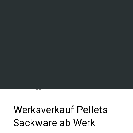
mechanische Festigkeit, eine
hohe Schüttdichte, eine hohe
Rohdichte
und eine gute Längenverteilung.“
– Holzforschung Austria, unabhängiges
ENplus Prüfungsinstitut
Werksverkauf Pellets-
Sackware ab Werk