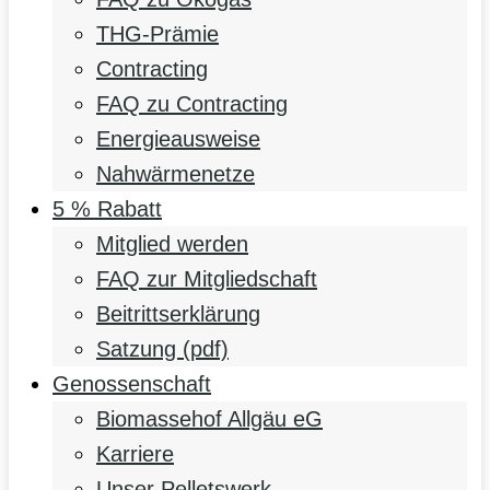
THG-Prämie
Contracting
FAQ zu Contracting
Energieausweise
Nahwärmenetze
5 % Rabatt
Mitglied werden
FAQ zur Mitgliedschaft
Beitrittserklärung
Satzung (pdf)
Genossenschaft
Biomassehof Allgäu eG
Karriere
Unser Pelletswerk