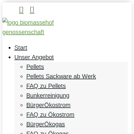


Start
Unser Angebot
Pellets
Pellets Sackware ab Werk
FAQ zu Pellets
Bunkerreinigung
BürgerÖkostrom
FAQ zu Ökostrom
BürgerÖkogas
FAQ zu Ökogas