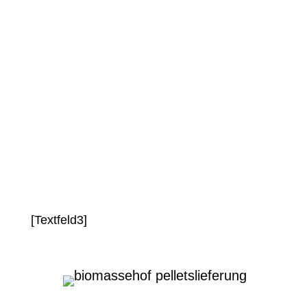
wir deinen Pelletbunker schnell und
unkompliziert. So sicherst du dir die
volle Leistungsfähigkeit deiner Heizung
und verhinderst teure Ausfälle.
[Textfeld3]