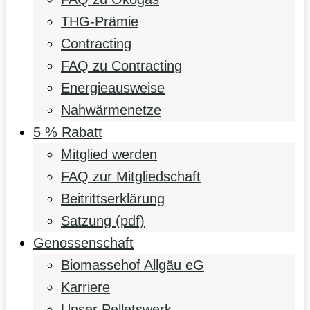
THG-Prämie
Contracting
FAQ zu Contracting
Energieausweise
Nahwärmenetze
5 % Rabatt
Mitglied werden
FAQ zur Mitgliedschaft
Beitrittserklärung
Satzung (pdf)
Genossenschaft
Biomassehof Allgäu eG
Karriere
Unser Pelletswerk