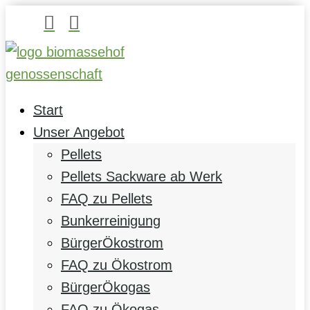


Start
Unser Angebot
Pellets
Pellets Sackware ab Werk
FAQ zu Pellets
Bunkerreinigung
BürgerÖkostrom
FAQ zu Ökostrom
BürgerÖkogas
FAQ zu Ökogas