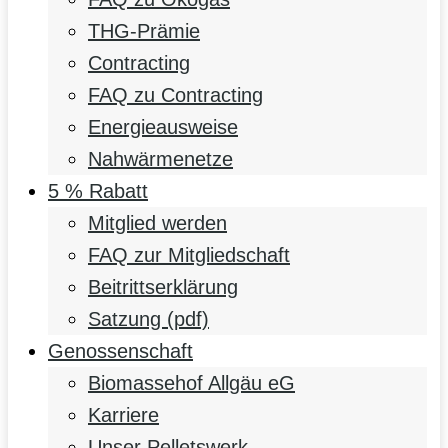
THG-Prämie
Contracting
FAQ zu Contracting
Energieausweise
Nahwärmenetze
5 % Rabatt
Mitglied werden
FAQ zur Mitgliedschaft
Beitrittserklärung
Satzung (pdf)
Genossenschaft
Biomassehof Allgäu eG
Karriere
Unser Pelletswerk