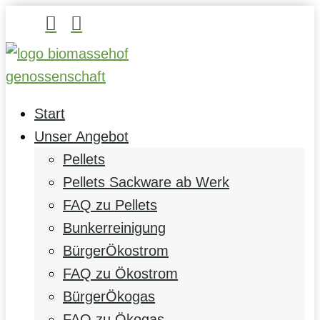


Start
Unser Angebot
Pellets
Pellets Sackware ab Werk
FAQ zu Pellets
Bunkerreinigung
BürgerÖkostrom
FAQ zu Ökostrom
BürgerÖkogas
FAQ zu Ökogas