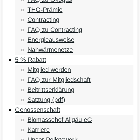
THG-Prämie
Contracting
FAQ zu Contracting
Energieausweise
Nahwärmenetze
5 % Rabatt
Mitglied werden
FAQ zur Mitgliedschaft
Beitrittserklärung
Satzung (pdf)
Genossenschaft
Biomassehof Allgäu eG
Karriere
Unser Pelletswerk