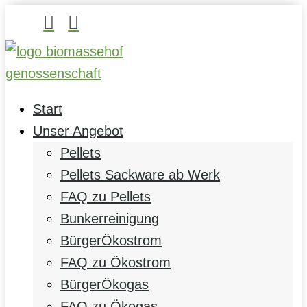


Start
Unser Angebot
Pellets
Pellets Sackware ab Werk
FAQ zu Pellets
Bunkerreinigung
BürgerÖkostrom
FAQ zu Ökostrom
BürgerÖkogas
FAQ zu Ökogas