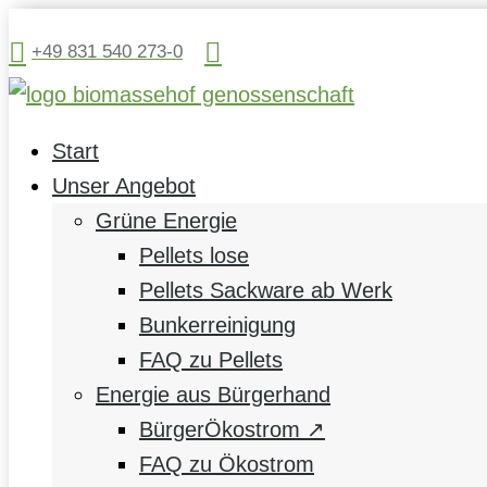


+49 831 540 273-0
Start
Unser Angebot
Grüne Energie
Pellets lose
Pellets Sackware ab Werk
Bunkerreinigung
FAQ zu Pellets
Energie aus Bürgerhand
BürgerÖkostrom ↗
FAQ zu Ökostrom