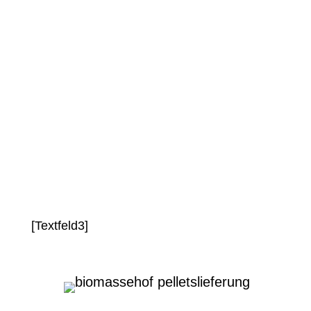
wir deinen Pelletbunker schnell und
unkompliziert. So sicherst du dir die
volle Leistungsfähigkeit deiner Heizung
und verhinderst teure Ausfälle.
[Textfeld3]