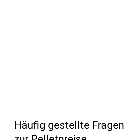
Pelfant®
Mit unserem mobilen Pelfant® reinigen
wir deinen Pelletbunker schnell und
unkompliziert. So sicherst du dir die
volle Leistungsfähigkeit deiner Heizung
und verhinderst teure Ausfälle.
Häufig gestellte Fragen
zur Pelletpreise