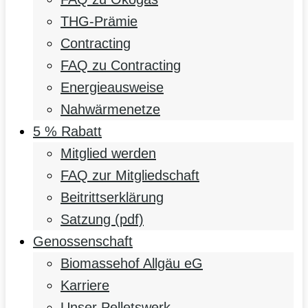
THG-Prämie
Contracting
FAQ zu Contracting
Energieausweise
Nahwärmenetze
5 % Rabatt
Mitglied werden
FAQ zur Mitgliedschaft
Beitrittserklärung
Satzung (pdf)
Genossenschaft
Biomassehof Allgäu eG
Karriere
Unser Pelletswerk