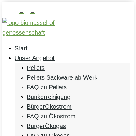


Start
Unser Angebot
Pellets
Pellets Sackware ab Werk
FAQ zu Pellets
Bunkerreinigung
BürgerÖkostrom
FAQ zu Ökostrom
BürgerÖkogas
FAQ zu Ökogas