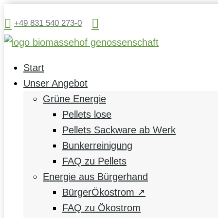


+49 831 540 273-0
Start
Unser Angebot
Grüne Energie
Pellets lose
Pellets Sackware ab Werk
Bunkerreinigung
FAQ zu Pellets
Energie aus Bürgerhand
BürgerÖkostrom ↗
FAQ zu Ökostrom