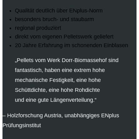
Qualität deutlich über ENplus-Norm
besonders bruch- und staubarm
regional produziert
direkt vom eigenen Pelletswerk geliefert
20 Jahre Erfahrung im schonenden Einblasen
„Pellets vom Werk Dorr-Biomassehof sind
fantastisch, haben eine extrem hohe
mechanische Festigkeit, eine hohe
Schüttdichte, eine hohe Rohdichte
und eine gute Längenverteilung.“
– Holzforschung Austria, unabhängiges ENplus
Prüfungsinstitut