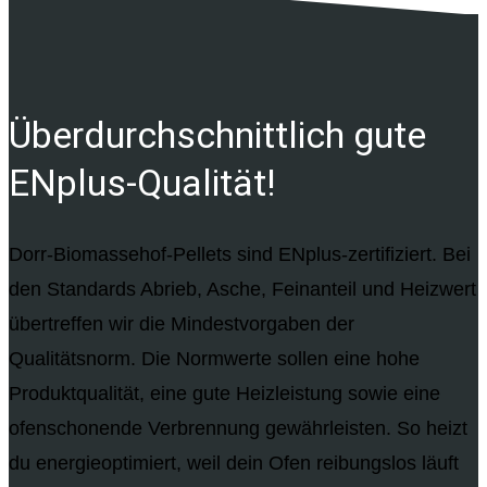
Über­durchschnittlich gute
ENplus-Qualität!
Dorr-Biomassehof-Pellets sind ENplus-zertifiziert. Bei
den Standards Abrieb, Asche, Feinanteil und Heizwert
übertreffen wir die Mindestvorgaben der
Qualitätsnorm. Die Normwerte sollen eine hohe
Produktqualität, eine gute Heizleistung sowie eine
ofenschonende Verbrennung gewährleisten. So heizt
du energieoptimiert, weil dein Ofen reibungslos läuft