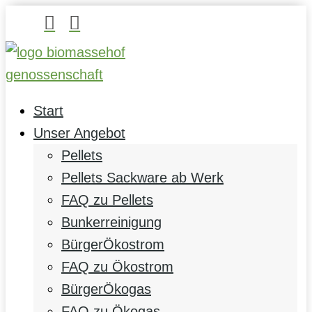


Start
Unser Angebot
Pellets
Pellets Sackware ab Werk
FAQ zu Pellets
Bunkerreinigung
BürgerÖkostrom
FAQ zu Ökostrom
BürgerÖkogas
FAQ zu Ökogas