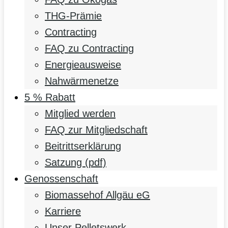
THG-Prämie
Contracting
FAQ zu Contracting
Energieausweise
Nahwärmenetze
5 % Rabatt
Mitglied werden
FAQ zur Mitgliedschaft
Beitrittserklärung
Satzung (pdf)
Genossenschaft
Biomassehof Allgäu eG
Karriere
Unser Pelletswerk