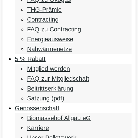
THG-Prämie
Contracting
FAQ zu Contracting
Energieausweise
Nahwärmenetze
5 % Rabatt
Mitglied werden
FAQ zur Mitgliedschaft
Beitrittserklärung
Satzung (pdf)
Genossenschaft
Biomassehof Allgäu eG
Karriere
Unser Pelletswerk