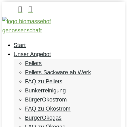


Start
Unser Angebot
Pellets
Pellets Sackware ab Werk
FAQ zu Pellets
Bunkerreinigung
BürgerÖkostrom
FAQ zu Ökostrom
BürgerÖkogas
FAQ zu Ökogas