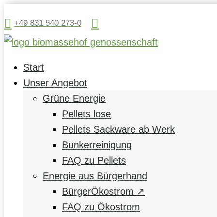


+49 831 540 273-0
Start
Unser Angebot
Grüne Energie
Pellets lose
Pellets Sackware ab Werk
Bunkerreinigung
FAQ zu Pellets
Energie aus Bürgerhand
BürgerÖkostrom ↗
FAQ zu Ökostrom