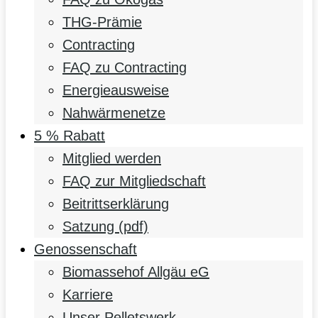
THG-Prämie
Contracting
FAQ zu Contracting
Energieausweise
Nahwärmenetze
5 % Rabatt
Mitglied werden
FAQ zur Mitgliedschaft
Beitrittserklärung
Satzung (pdf)
Genossenschaft
Biomassehof Allgäu eG
Karriere
Unser Pelletswerk