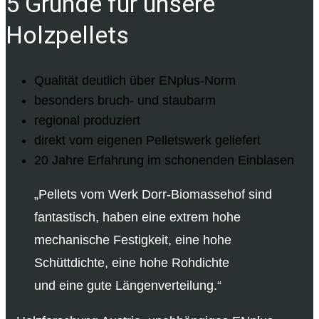
5 Gründe für unsere
Holzpellets
Qualität deutlich über ENplus-Norm
besonders bruch- und staubarm
regional produziert
direkt vom eigenen Pelletswerk geliefert
20 Jahre Erfahrung im schonenden Einblasen
„Pellets vom Werk Dorr-Biomassehof sind
fantastisch, haben eine extrem hohe
mechanische Festigkeit, eine hohe
Schüttdichte, eine hohe Rohdichte
und eine gute Längenverteilung.“