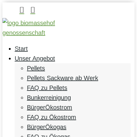


Start
Unser Angebot
Pellets
Pellets Sackware ab Werk
FAQ zu Pellets
Bunkerreinigung
BürgerÖkostrom
FAQ zu Ökostrom
BürgerÖkogas
FAQ zu Ökogas