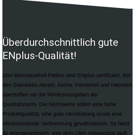
Über­durchschnittlich gute
ENplus-Qualität!
Dorr-Biomassehof-Pellets sind ENplus-zertifiziert. Bei
den Standards Abrieb, Asche, Feinanteil und Heizwert
übertreffen wir die Mindestvorgaben der
Qualitätsnorm. Die Normwerte sollen eine hohe
Produktqualität, eine gute Heizleistung sowie eine
ofenschonende Verbrennung gewährleisten. So heizt
du energieoptimiert, weil dein Ofen reibungslos läuft