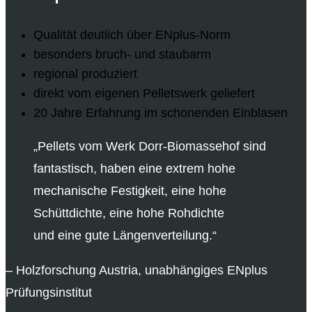
Qualität deutlich über ENplus-Norm
besonders bruch- und staubarm
regional produziert
direkt vom eigenen Pelletswerk geliefert
20 Jahre Erfahrung im schonenden Einblasen
„Pellets vom Werk Dorr-Biomassehof sind
fantastisch, haben eine extrem hohe
mechanische Festigkeit, eine hohe
Schüttdichte, eine hohe Rohdichte
und eine gute Längenverteilung.“
– Holzforschung Austria, unabhängiges ENplus
Prüfungsinstitut