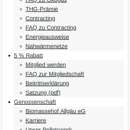
THG-Prämie
Contracting
FAQ zu Contracting
Energieausweise
Nahwärmenetze
5 % Rabatt
Mitglied werden
FAQ zur Mitgliedschaft
Beitrittserklärung
Satzung (pdf)
Genossenschaft
Biomassehof Allgäu eG
Karriere
Unser Pelletswerk