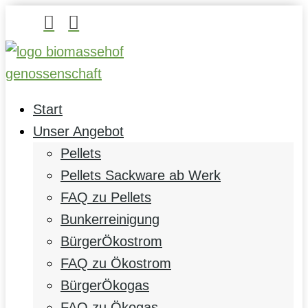


Start
Unser Angebot
Pellets
Pellets Sackware ab Werk
FAQ zu Pellets
Bunkerreinigung
BürgerÖkostrom
FAQ zu Ökostrom
BürgerÖkogas
FAQ zu Ökogas