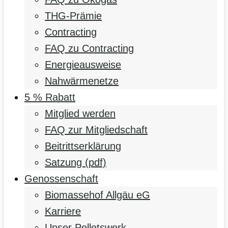
THG-Prämie
Contracting
FAQ zu Contracting
Energieausweise
Nahwärmenetze
5 % Rabatt
Mitglied werden
FAQ zur Mitgliedschaft
Beitrittserklärung
Satzung (pdf)
Genossenschaft
Biomassehof Allgäu eG
Karriere
Unser Pelletswerk