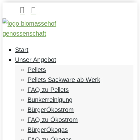


Start
Unser Angebot
Pellets
Pellets Sackware ab Werk
FAQ zu Pellets
Bunkerreinigung
BürgerÖkostrom
FAQ zu Ökostrom
BürgerÖkogas
FAQ zu Ökogas