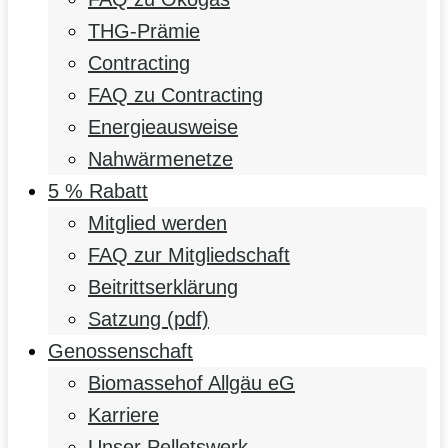
THG-Prämie
Contracting
FAQ zu Contracting
Energieausweise
Nahwärmenetze
5 % Rabatt
Mitglied werden
FAQ zur Mitgliedschaft
Beitrittserklärung
Satzung (pdf)
Genossenschaft
Biomassehof Allgäu eG
Karriere
Unser Pelletswerk