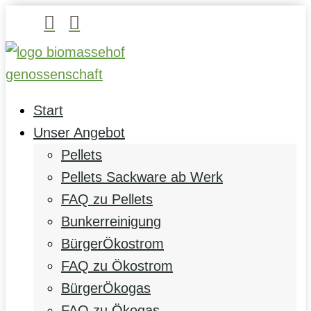


Start
Unser Angebot
Pellets
Pellets Sackware ab Werk
FAQ zu Pellets
Bunkerreinigung
BürgerÖkostrom
FAQ zu Ökostrom
BürgerÖkogas
FAQ zu Ökogas