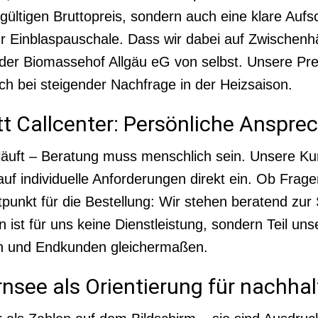
ültigen Bruttopreis, sondern auch eine klare Aufs
ur Einblaspauschale. Dass wir dabei auf Zwischenhä
der Biomassehof Allgäu eG von selbst. Unsere Prei
auch bei steigender Nachfrage in der Heizsaison.
tt Callcenter: Persönliche Anspre
abläuft – Beratung muss menschlich sein. Unsere K
f individuelle Anforderungen direkt ein. Ob Frage
unkt für die Bestellung: Wir stehen beratend zur S
ist für uns keine Dienstleistung, sondern Teil un
rn und Endkunden gleichermaßen.
ernsee als Orientierung für nachha