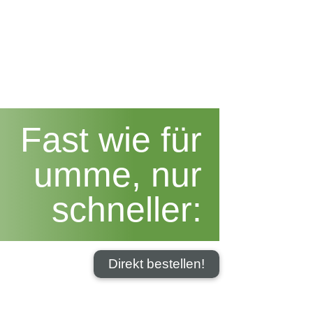


+49 831 540 273-0
5 % Rabatt
Blog
Kontakt
Fast wie für
umme, nur
schneller:
Direkt bestellen!