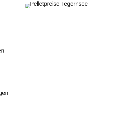
en
gen