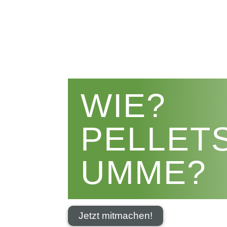
WIE?
PELLET
UMME?
Jetzt mitmachen!