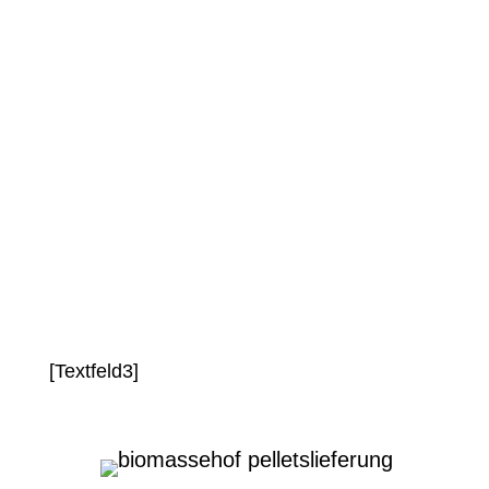
Mit unserem mobilen Pelfant® reinigen
wir deinen Pelletbunker schnell und
unkompliziert. So sicherst du dir die
volle Leistungsfähigkeit deiner Heizung
und verhinderst teure Ausfälle.
[Textfeld3]