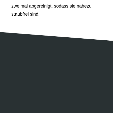
zweimal abgereinigt, sodass sie nahezu
staubfrei sind.
Qualität deutlich über ENplus-Norm
besonders bruch- und staubarm