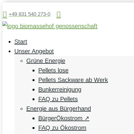


+49 831 540 273-0
Start
Unser Angebot
Grüne Energie
Pellets lose
Pellets Sackware ab Werk
Bunkerreinigung
FAQ zu Pellets
Energie aus Bürgerhand
BürgerÖkostrom ↗
FAQ zu Ökostrom