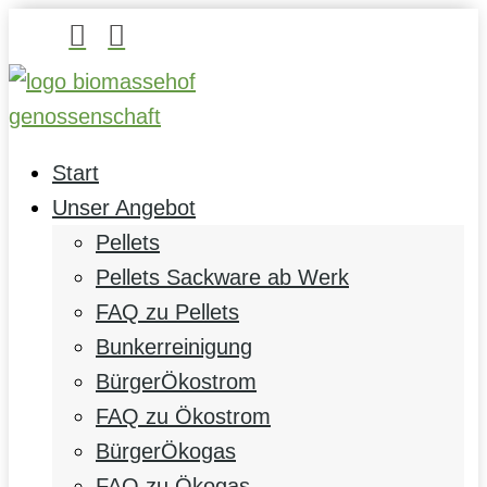


Start
Unser Angebot
Pellets
Pellets Sackware ab Werk
FAQ zu Pellets
Bunkerreinigung
BürgerÖkostrom
FAQ zu Ökostrom
BürgerÖkogas
FAQ zu Ökogas