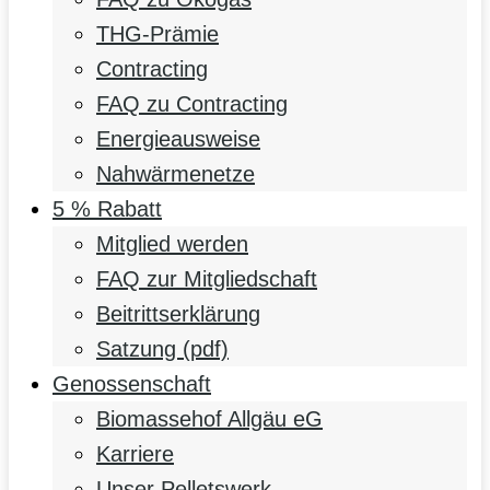
THG-Prämie
Contracting
FAQ zu Contracting
Energieausweise
Nahwärmenetze
5 % Rabatt
Mitglied werden
FAQ zur Mitgliedschaft
Beitrittserklärung
Satzung (pdf)
Genossenschaft
Biomassehof Allgäu eG
Karriere
Unser Pelletswerk