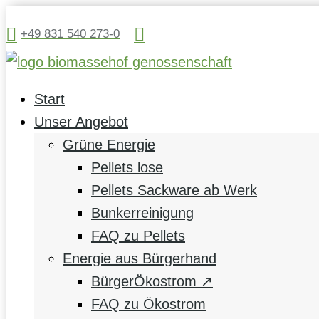


+49 831 540 273-0
Start
Unser Angebot
Grüne Energie
Pellets lose
Pellets Sackware ab Werk
Bunkerreinigung
FAQ zu Pellets
Energie aus Bürgerhand
BürgerÖkostrom ↗
FAQ zu Ökostrom