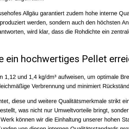
ehofes Allgäu garantiert zudem hohe interne Qualit
tig produziert werden, sondern auch den höchsten 
tworten, wird klar, dass die Rohdichte ein zentrale
 ein hochwertiges Pellet erre
hen 1,12 und 1,4 kg/dm³ aufweisen, um optimale Br
e gleichmäßige Verbrennung und minimiert Rückstän
tet, diese und weitere Qualitätsmerkmale strikt ei
ellt, was nicht nur Umweltvorteile bringt, sondern
 Werk können wir die Einhaltung unserer hohen Sta
nden von diesen internen Qualitätsstandards profi