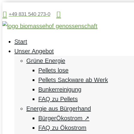


+49 831 540 273-0
Start
Unser Angebot
Grüne Energie
Pellets lose
Pellets Sackware ab Werk
Bunkerreinigung
FAQ zu Pellets
Energie aus Bürgerhand
BürgerÖkostrom ↗
FAQ zu Ökostrom