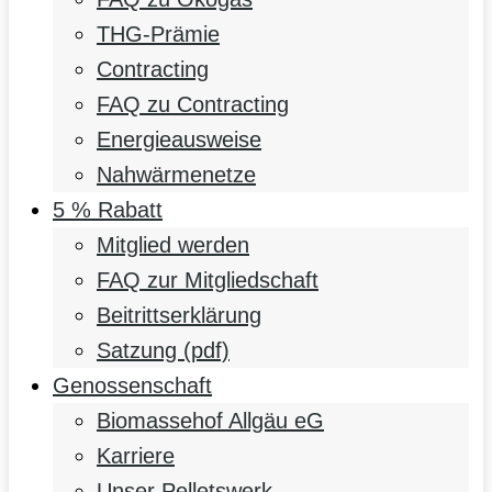
THG-Prämie
Contracting
FAQ zu Contracting
Energieausweise
Nahwärmenetze
5 % Rabatt
Mitglied werden
FAQ zur Mitgliedschaft
Beitrittserklärung
Satzung (pdf)
Genossenschaft
Biomassehof Allgäu eG
Karriere
Unser Pelletswerk