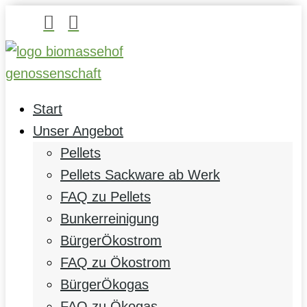


Start
Unser Angebot
Pellets
Pellets Sackware ab Werk
FAQ zu Pellets
Bunkerreinigung
BürgerÖkostrom
FAQ zu Ökostrom
BürgerÖkogas
FAQ zu Ökogas