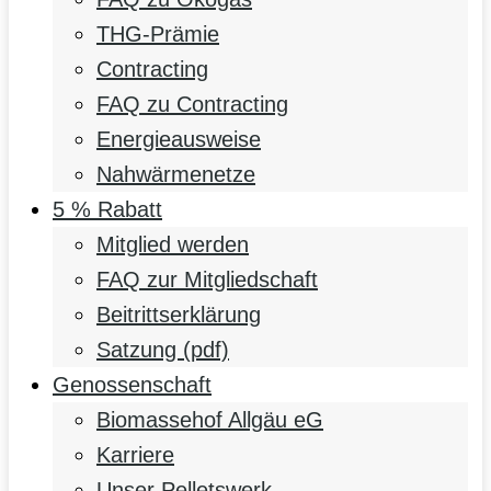
THG-Prämie
Contracting
FAQ zu Contracting
Energieausweise
Nahwärmenetze
5 % Rabatt
Mitglied werden
FAQ zur Mitgliedschaft
Beitrittserklärung
Satzung (pdf)
Genossenschaft
Biomassehof Allgäu eG
Karriere
Unser Pelletswerk