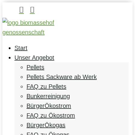


Start
Unser Angebot
Pellets
Pellets Sackware ab Werk
FAQ zu Pellets
Bunkerreinigung
BürgerÖkostrom
FAQ zu Ökostrom
BürgerÖkogas
FAQ zu Ökogas