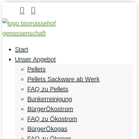


Start
Unser Angebot
Pellets
Pellets Sackware ab Werk
FAQ zu Pellets
Bunkerreinigung
BürgerÖkostrom
FAQ zu Ökostrom
BürgerÖkogas
FAQ zu Ökogas