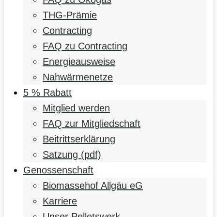
THG-Prämie
Contracting
FAQ zu Contracting
Energieausweise
Nahwärmenetze
5 % Rabatt
Mitglied werden
FAQ zur Mitgliedschaft
Beitrittserklärung
Satzung (pdf)
Genossenschaft
Biomassehof Allgäu eG
Karriere
Unser Pelletswerk